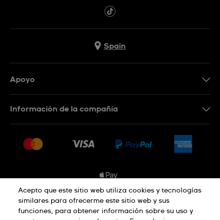
Spain
Apoyo
Contacta con nosotros
Información de la compañía
Preguntas frecuentes
Prensa
Entregas
Empleo
Devoluciones
Sitemap
Condiciones de venta
Sistema de información
Acepto que este sitio web utiliza cookies y tecnologías
similares para ofrecerme este sitio web y sus
Desistimiento del contrato
funciones, para obtener información sobre su uso y
Aviso de privacidad
Aviso sobre cookies