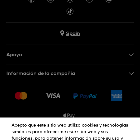
Spain
Apoyo
Contacta con nosotros
Información de la compañía
Preguntas frecuentes
Prensa
Entregas
Empleo
Devoluciones
Sitemap
Condiciones de venta
Sistema de información
Acepto que este sitio web utiliza cookies y tecnologías
similares para ofrecerme este sitio web y sus
Desistimiento del contrato
funciones, para obtener información sobre su uso y
Aviso de privacidad
Aviso sobre cookies