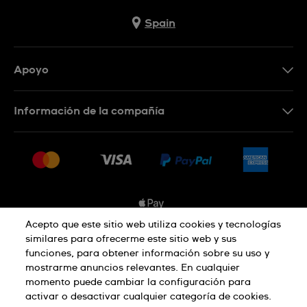
Spain
Apoyo
Contacta con nosotros
Información de la compañía
Preguntas frecuentes
Prensa
Entregas
Empleo
Devoluciones
Sitemap
Condiciones de venta
Sistema de información
Acepto que este sitio web utiliza cookies y tecnologías
similares para ofrecerme este sitio web y sus
Desistimiento del contrato
funciones, para obtener información sobre su uso y
Aviso de privacidad
Aviso sobre cookies
mostrarme anuncios relevantes. En cualquier
momento puede cambiar la configuración para
activar o desactivar cualquier categoría de cookies.
Términos de uso