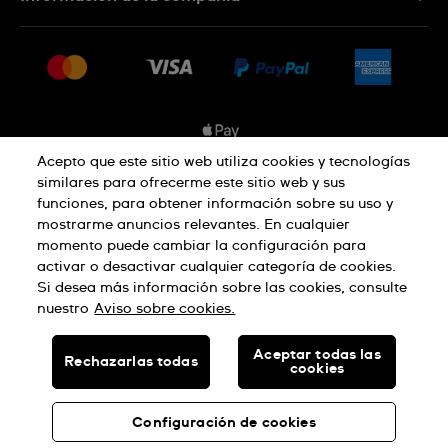
Preguntas frecuentes
Prensa
Entregas
Empleo
Devoluciones
Sitemap
Condiciones de venta
Sistema de información
Acepto que este sitio web utiliza cookies y tecnologías
similares para ofrecerme este sitio web y sus
Desistimiento del contrato
funciones, para obtener información sobre su uso y
Aviso de privacidad
Aviso sobre cookies
mostrarme anuncios relevantes. En cualquier
momento puede cambiar la configuración para
activar o desactivar cualquier categoría de cookies.
Términos de uso
Si desea más información sobre las cookies, consulte
nuestro
Aviso sobre cookies.
SWISS MADE
Aceptar todas las
Rechazarlas todas
cookies
© SWATCH AG 2026, TODOS LOS DERECHOS RESERVADOS:
RELOJES SUIZOS
Configuración de cookies