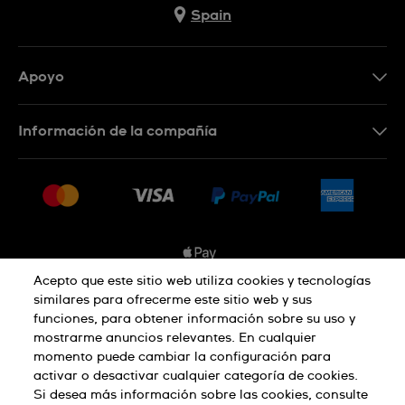
Spain
Apoyo
Contacta con nosotros
Información de la compañía
Preguntas frecuentes
Prensa
Entregas
Empleo
Devoluciones
Sitemap
Condiciones de venta
Sistema de información
Acepto que este sitio web utiliza cookies y tecnologías
similares para ofrecerme este sitio web y sus
Desistimiento del contrato
funciones, para obtener información sobre su uso y
Aviso de privacidad
Aviso sobre cookies
mostrarme anuncios relevantes. En cualquier
momento puede cambiar la configuración para
activar o desactivar cualquier categoría de cookies.
Términos de uso
Si desea más información sobre las cookies, consulte