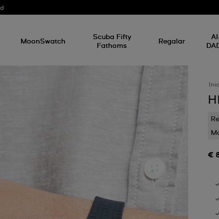
od
Scuba Fifty
AI
MoonSwatch
Regalar
Fathoms
DA
Ini
H
Re
Mo
€ 