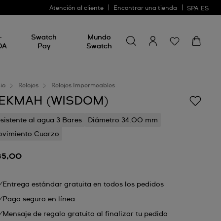
Atención al cliente
Encontrar una tienda
SPA
ES
Busca algo
Busca
-
Swatch
Mundo
algo
DA
Pay
Swatch
cio
Relojes
Relojes Impermeables
EKMAH (WISDOM)
sistente al agua 3 Bares
Diámetro 34.00 mm
vimiento Cuarzo
85,00
Entrega estándar gratuita en todos los pedidos
Pago seguro en línea
Mensaje de regalo gratuito al finalizar tu pedido