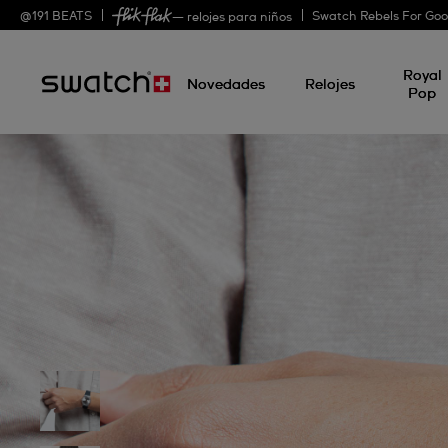
@
191
BEATS
Swatch Rebels For Go
— relojes para niños
Royal
Novedades
Relojes
Pop