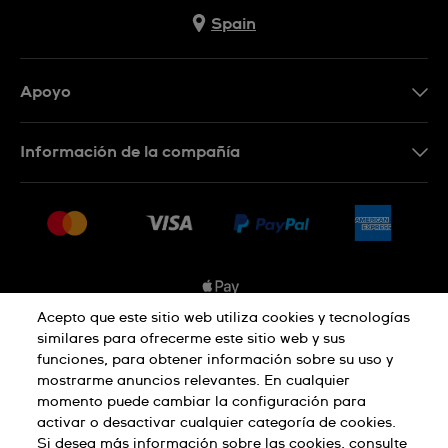
Spain
Apoyo
Contacta con nosotros
Información de la compañía
Preguntas frecuentes
Prensa
Entregas
Empleo
Devoluciones
Sitemap
Condiciones de venta
Sistema de información
Acepto que este sitio web utiliza cookies y tecnologías
similares para ofrecerme este sitio web y sus
Desistimiento del contrato
funciones, para obtener información sobre su uso y
Aviso de privacidad
Aviso sobre cookies
mostrarme anuncios relevantes. En cualquier
momento puede cambiar la configuración para
activar o desactivar cualquier categoría de cookies.
Términos de uso
Si desea más información sobre las cookies, consulte