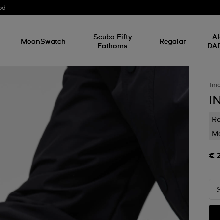
od
Scuba Fifty
AI
MoonSwatch
Regalar
Fathoms
DA
Ini
I
Re
Mo
€ 