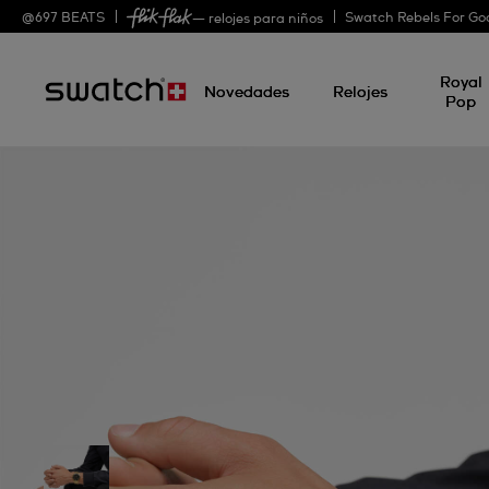
@
697
BEATS
Swatch Rebels For Go
— relojes para niños
Royal
Novedades
Relojes
Pop