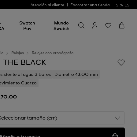
Atención al cliente
Encontrar una tienda
SPA
ES
Busca algo
Busca
-
Swatch
Mundo
algo
DA
Pay
Swatch
cio
Relojes
Relojes con cronógrafo
N THE BLACK
sistente al agua 3 Bares
Diámetro 43.00 mm
vimiento Cuarzo
270,00
Seleccionar tamaño (cm)
Añadir a tu cesta