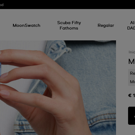
od
Scuba Fifty
AI
MoonSwatch
Regalar
Fathoms
DA
Ini
M
Re
Mo
€ 