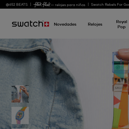
@
652
BEATS
Swatch Rebels For Go
— relojes para niños
Royal
Novedades
Relojes
Pop