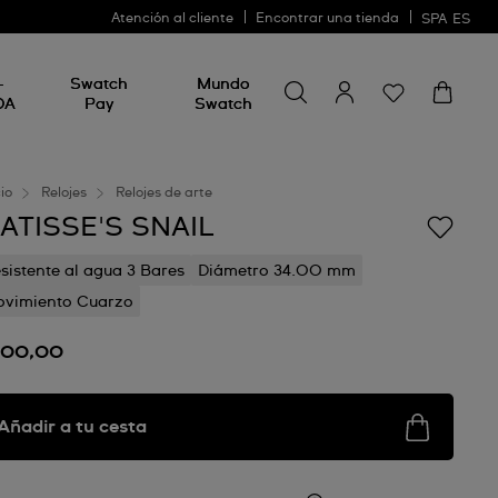
Atención al cliente
Encontrar una tienda
SPA
ES
Busca algo
Busca
-
Swatch
Mundo
algo
DA
Pay
Swatch
cio
Relojes
Relojes de arte
ATISSE'S SNAIL
sistente al agua 3 Bares
Diámetro 34.00 mm
vimiento Cuarzo
100,00
Añadir a tu cesta