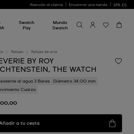
Atención al cliente
Encontrar una tienda
SPA
ES
Busca algo
Busca
-
Swatch
Mundo
algo
DA
Pay
Swatch
cio
Relojes
Relojes de arte
EVERIE BY ROY
ICHTENSTEIN, THE WATCH
sistente al agua 3 Bares
Diámetro 34.00 mm
vimiento Cuarzo
100,00
Añadir a tu cesta