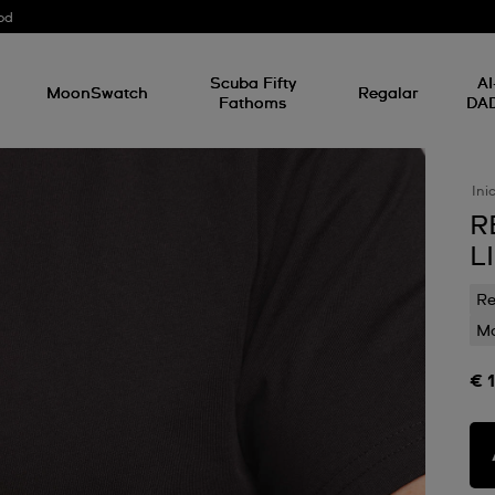
od
Scuba Fifty
AI
MoonSwatch
Regalar
Fathoms
DA
Ini
R
L
Re
Mo
€ 