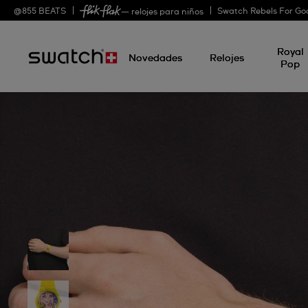
@
855
BEATS
Swatch Rebels For Go
— relojes para niños
Royal
Novedades
Relojes
Pop