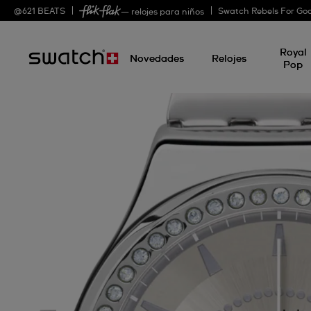
@
621
BEATS
Swatch Rebels For Go
— relojes para niños
Royal
Novedades
Relojes
Pop