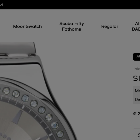
od
Scuba Fifty
AI
MoonSwatch
Regalar
Fathoms
DA
A
Ini
S
Mo
Di
€ 