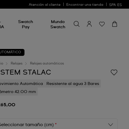
Atención al cliente
Encontrar una tienda
SPA
ES
Busca algo
Busca
-
Swatch
Mundo
algo
DA
Pay
Swatch
UTOMÁTICO
cio
Relojes
Relojes automáticos
ISTEM STALAC
vimiento Automática
Resistente al agua 3 Bares
ámetro 42.00 mm
265,00
Seleccionar tamaño (cm)
*