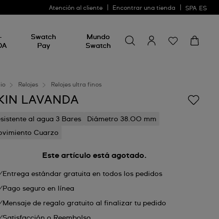
Atención al cliente
Encontrar una tienda
SPA
ES
Busca algo
Busca
-
Swatch
Mundo
algo
DA
Pay
Swatch
cio
Relojes
Relojes ultra finos
KIN LAVANDA
sistente al agua 3 Bares
Diámetro 38.00 mm
vimiento Cuarzo
Este artículo está agotado.
Entrega estándar gratuita en todos los pedidos
Pago seguro en línea
Mensaje de regalo gratuito al finalizar tu pedido
Satisfacción o Reembolso