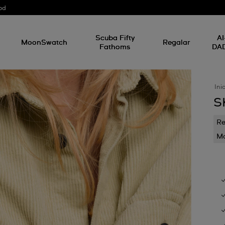
od
Scuba Fifty
AI
MoonSwatch
Regalar
Fathoms
DA
Ini
S
Re
Mo