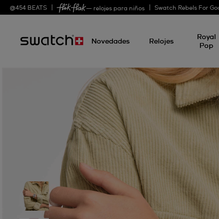
@
454
BEATS
Swatch Rebels For Go
— relojes para niños
Royal
Novedades
Relojes
Pop