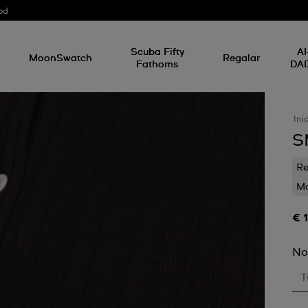
od
Scuba Fifty
AI
MoonSwatch
Regalar
Fathoms
DA
Ini
S
Re
Mo
€ 
No
T