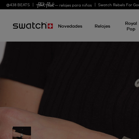
@
438
BEATS
Swatch Rebels For Go
— relojes para niños
Royal
Novedades
Relojes
Pop