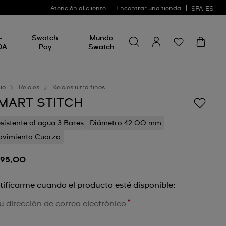
Atención al cliente
Encontrar una tienda
SPA
ES
Busca algo
Busca
-
Swatch
Mundo
algo
DA
Pay
Swatch
cio
Relojes
Relojes ultra finos
MART STITCH
sistente al agua 3 Bares
Diámetro 42.00 mm
vimiento Cuarzo
195,00
tificarme cuando el producto esté disponible:
*
u dirección de correo electrónico