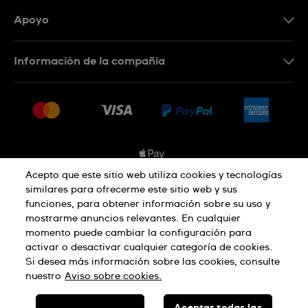
Apoyo
Contacta con nosotros
Información de la compañía
Preguntas frecuentes
Prensa
Entregas
Empleo
Devoluciones
Sitemap
Condiciones de venta
Sistema de información
Acepto que este sitio web utiliza cookies y tecnologías
similares para ofrecerme este sitio web y sus
Desistimiento del contrato
funciones, para obtener información sobre su uso y
Aviso de privacidad
Aviso sobre cookies
mostrarme anuncios relevantes. En cualquier
momento puede cambiar la configuración para
activar o desactivar cualquier categoría de cookies.
Términos de uso
Si desea más información sobre las cookies, consulte
nuestro
Aviso sobre cookies.
SWISS MADE