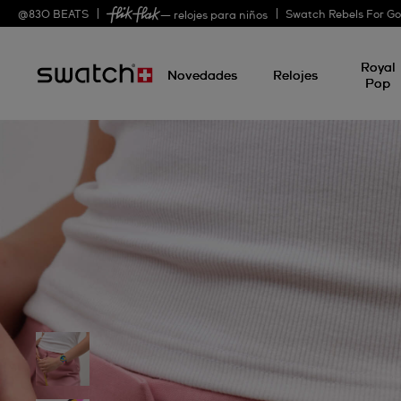
@
830
BEATS
Swatch Rebels For G
— relojes para niños
Royal
Novedades
Relojes
Pop