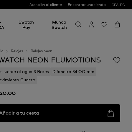
Atención al cliente
Encontrar una tienda
SPA
ES
Busca algo
Busca
-
Swatch
Mundo
algo
DA
Pay
Swatch
cio
Relojes
Relojes neon
WATCH NEON FLUMOTIONS
sistente al agua 3 Bares
Diámetro 34.00 mm
vimiento Cuarzo
120,00
Añadir a tu cesta