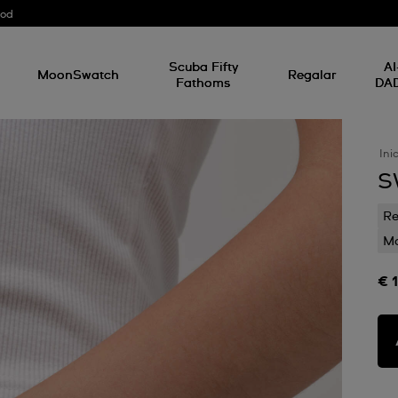
ood
Scuba Fifty
AI
MoonSwatch
Regalar
Fathoms
DA
Ini
S
Re
Mo
€ 