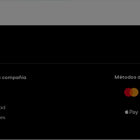
Métodos 
a compañía
dad
ies