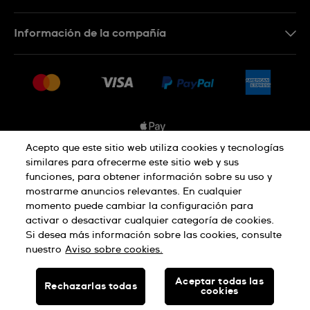
Contacta con nosotros
Información de la compañía
Preguntas frecuentes
Prensa
Entregas
Empleo
Devoluciones
Sitemap
Condiciones de venta
Sistema de información
Acepto que este sitio web utiliza cookies y tecnologías
similares para ofrecerme este sitio web y sus
Desistimiento del contrato
funciones, para obtener información sobre su uso y
Aviso de privacidad
Aviso sobre cookies
mostrarme anuncios relevantes. En cualquier
momento puede cambiar la configuración para
activar o desactivar cualquier categoría de cookies.
Términos de uso
Si desea más información sobre las cookies, consulte
nuestro
Aviso sobre cookies.
SWISS MADE
Aceptar todas las
Rechazarlas todas
cookies
© SWATCH AG 2026, TODOS LOS DERECHOS RESERVADOS: