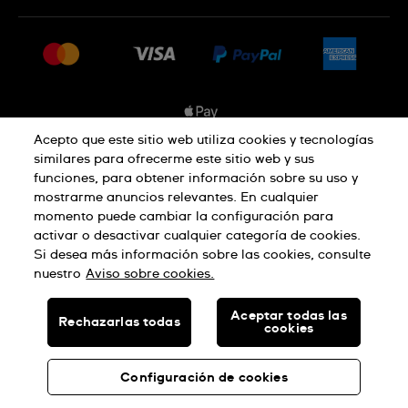
Preguntas frecuentes
Prensa
Entregas
Empleo
Devoluciones
Sitemap
Condiciones de venta
Sistema de información
Acepto que este sitio web utiliza cookies y tecnologías
similares para ofrecerme este sitio web y sus
Desistimiento del contrato
funciones, para obtener información sobre su uso y
Aviso de privacidad
Aviso sobre cookies
mostrarme anuncios relevantes. En cualquier
momento puede cambiar la configuración para
activar o desactivar cualquier categoría de cookies.
Términos de uso
Si desea más información sobre las cookies, consulte
nuestro
Aviso sobre cookies.
SWISS MADE
Aceptar todas las
Rechazarlas todas
cookies
© SWATCH AG 2026, TODOS LOS DERECHOS RESERVADOS:
RELOJES SUIZOS
Configuración de cookies