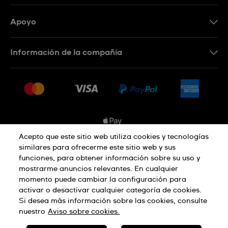
Apoyo
Contacta con nosotros
Información de la compañía
Preguntas frecuentes
Prensa
Entregas
Empleo
Devoluciones
Sitemap
Condiciones de venta
Sistema de información
Acepto que este sitio web utiliza cookies y tecnologías
similares para ofrecerme este sitio web y sus
Desistimiento del contrato
funciones, para obtener información sobre su uso y
Aviso de privacidad
Aviso sobre cookies
mostrarme anuncios relevantes. En cualquier
momento puede cambiar la configuración para
activar o desactivar cualquier categoría de cookies.
Términos de uso
Si desea más información sobre las cookies, consulte
nuestro
Aviso sobre cookies.
SWISS MADE