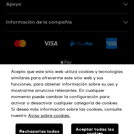
Apoyo
Contacta con nosotros
Información de la compañía
Preguntas frecuentes
Prensa
Entregas
Empleo
Devoluciones
Sitemap
Condiciones de venta
Sistema de información
Acepto que este sitio web utiliza cookies y tecnologías
similares para ofrecerme este sitio web y sus
Desistimiento del contrato
funciones, para obtener información sobre su uso y
Aviso de privacidad
Aviso sobre cookies
mostrarme anuncios relevantes. En cualquier
momento puede cambiar la configuración para
activar o desactivar cualquier categoría de cookies.
Términos de uso
Si desea más información sobre las cookies, consulte
nuestro
Aviso sobre cookies.
SWISS MADE
Aceptar todas las
Rechazarlas todas
cookies