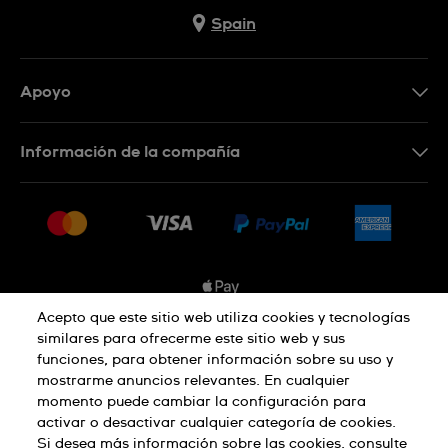
Spain
Apoyo
Contacta con nosotros
Información de la compañía
Preguntas frecuentes
Prensa
Entregas
Empleo
Devoluciones
Sitemap
Condiciones de venta
Sistema de información
Acepto que este sitio web utiliza cookies y tecnologías
similares para ofrecerme este sitio web y sus
Desistimiento del contrato
funciones, para obtener información sobre su uso y
Aviso de privacidad
Aviso sobre cookies
mostrarme anuncios relevantes. En cualquier
momento puede cambiar la configuración para
activar o desactivar cualquier categoría de cookies.
Términos de uso
Si desea más información sobre las cookies, consulte