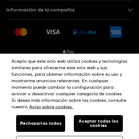
Contacta con nosotros
Información de la compañía
Preguntas frecuentes
Prensa
Entregas
Empleo
Devoluciones
Sitemap
Condiciones de venta
Sistema de información
Acepto que este sitio web utiliza cookies y tecnologías
similares para ofrecerme este sitio web y sus
Desistimiento del contrato
funciones, para obtener información sobre su uso y
Aviso de privacidad
Aviso sobre cookies
mostrarme anuncios relevantes. En cualquier
momento puede cambiar la configuración para
activar o desactivar cualquier categoría de cookies.
Términos de uso
Si desea más información sobre las cookies, consulte
nuestro
Aviso sobre cookies.
SWISS MADE
Aceptar todas las
Rechazarlas todas
cookies
© SWATCH AG 2026, TODOS LOS DERECHOS RESERVADOS:
RELOJES SUIZOS