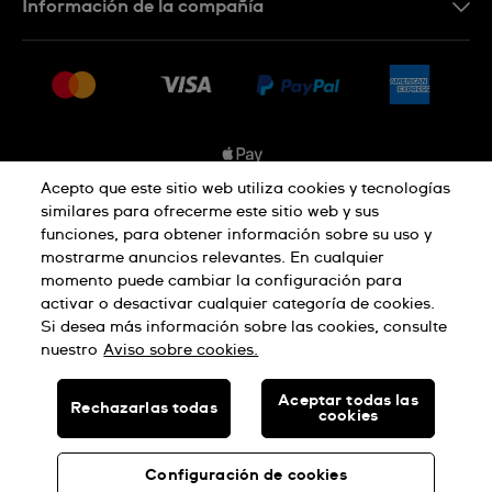
Información de la compañía
Preguntas frecuentes
Prensa
Entregas
Empleo
Devoluciones
Sitemap
Condiciones de venta
Sistema de información
Acepto que este sitio web utiliza cookies y tecnologías
similares para ofrecerme este sitio web y sus
Desistimiento del contrato
funciones, para obtener información sobre su uso y
Aviso de privacidad
Aviso sobre cookies
mostrarme anuncios relevantes. En cualquier
momento puede cambiar la configuración para
activar o desactivar cualquier categoría de cookies.
Términos de uso
Si desea más información sobre las cookies, consulte
nuestro
Aviso sobre cookies.
SWISS MADE
Aceptar todas las
Rechazarlas todas
cookies
© SWATCH AG 2026, TODOS LOS DERECHOS RESERVADOS:
RELOJES SUIZOS
Configuración de cookies