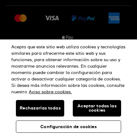
Preguntas frecuentes
Prensa
Entregas
Empleo
Devoluciones
Sitemap
Condiciones de venta
Sistema de información
Acepto que este sitio web utiliza cookies y tecnologías
similares para ofrecerme este sitio web y sus
Desistimiento del contrato
funciones, para obtener información sobre su uso y
Aviso de privacidad
Aviso sobre cookies
mostrarme anuncios relevantes. En cualquier
momento puede cambiar la configuración para
activar o desactivar cualquier categoría de cookies.
Términos de uso
Si desea más información sobre las cookies, consulte
nuestro
Aviso sobre cookies.
SWISS MADE
Aceptar todas las
Rechazarlas todas
cookies
© SWATCH AG 2026, TODOS LOS DERECHOS RESERVADOS:
RELOJES SUIZOS
Configuración de cookies