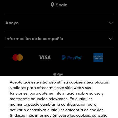
Spain
Apoyo
Contacta con nosotros
Información de la compañía
Preguntas frecuentes
Prensa
Entregas
Empleo
Devoluciones
Sitemap
Condiciones de venta
Sistema de información
Acepto que este sitio web utiliza cookies y tecnologías
similares para ofrecerme este sitio web y sus
Desistimiento del contrato
funciones, para obtener información sobre su uso y
Aviso de privacidad
Aviso sobre cookies
mostrarme anuncios relevantes. En cualquier
momento puede cambiar la configuración para
activar o desactivar cualquier categoría de cookies.
Términos de uso
Si desea más información sobre las cookies, consulte