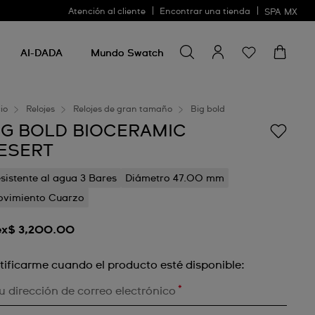
Atención al cliente
Encontrar una tienda
SPA
MX
Buscar algo
Buscar
algo
AI-DADA
Mundo Swatch
cio
Relojes
Relojes de gran tamaño
Big bold
IG BOLD BIOCERAMIC
ESERT
sistente al agua 3 Bares
Diámetro 47.00 mm
vimiento Cuarzo
x$ 3,200.00
tificarme cuando el producto esté disponible:
*
u dirección de correo electrónico