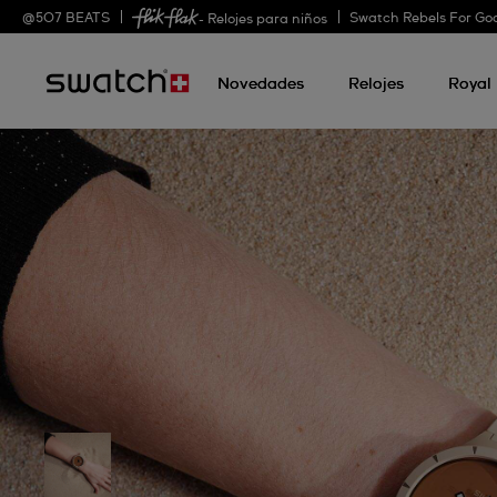
@
507
BEATS
Swatch Rebels For Go
- Relojes para niños
Novedades
Relojes
Royal