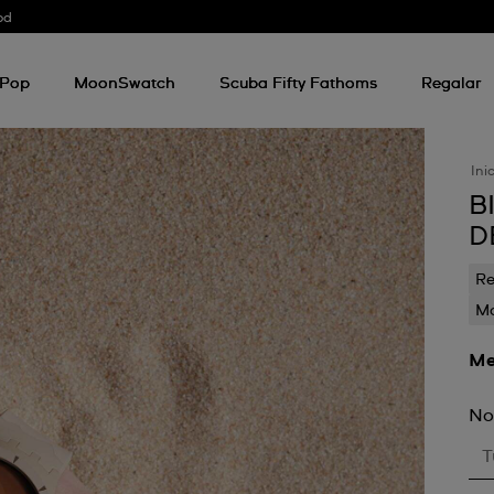
od
 Pop
MoonSwatch
Scuba Fifty Fathoms
Regalar
Ini
B
D
Re
Mo
Me
No
T