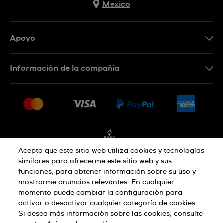
Mexico
Apoyo
Contacto
Información de la compañía
Preguntas frecuentes
Press
Entregas y devoluciones
Empleo
Condiciones de venta
Sitemap
Facturación
Acepto que este sitio web utiliza cookies y tecnologías
similares para ofrecerme este sitio web y sus
funciones, para obtener información sobre su uso y
Política de privacidad
mostrarme anuncios relevantes. En cualquier
momento puede cambiar la configuración para
activar o desactivar cualquier categoría de cookies.
Aviso sobre cookies
Condiciones de uso
Si desea más información sobre las cookies, consulte