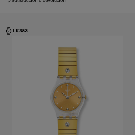
Satisfacción o devolución
LK383