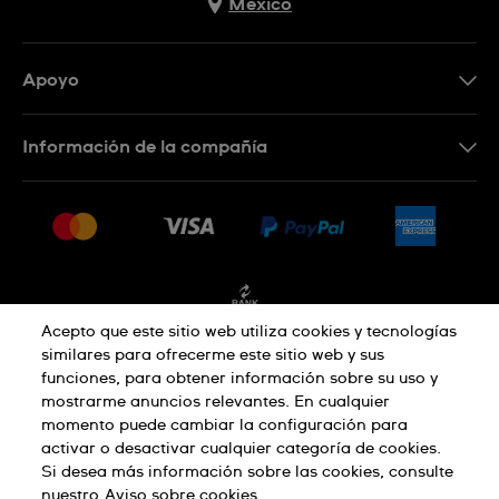
Mexico
Apoyo
Contacto
Información de la compañía
Preguntas frecuentes
Press
Entregas y devoluciones
Empleo
Condiciones de venta
Sitemap
Facturación
Acepto que este sitio web utiliza cookies y tecnologías
similares para ofrecerme este sitio web y sus
funciones, para obtener información sobre su uso y
Política de privacidad
mostrarme anuncios relevantes. En cualquier
momento puede cambiar la configuración para
activar o desactivar cualquier categoría de cookies.
Aviso sobre cookies
Condiciones de uso
Si desea más información sobre las cookies, consulte
nuestro
Aviso sobre cookies.