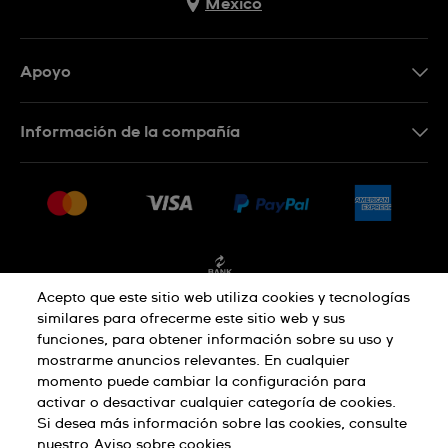
Mexico
Apoyo
Contacto
Información de la compañía
Preguntas frecuentes
Press
Entregas y devoluciones
Empleo
Condiciones de venta
Sitemap
Facturación
Acepto que este sitio web utiliza cookies y tecnologías
similares para ofrecerme este sitio web y sus
funciones, para obtener información sobre su uso y
Política de privacidad
mostrarme anuncios relevantes. En cualquier
momento puede cambiar la configuración para
activar o desactivar cualquier categoría de cookies.
Aviso sobre cookies
Condiciones de uso
Si desea más información sobre las cookies, consulte
nuestro
Aviso sobre cookies.