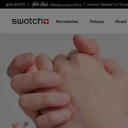
@
26
BEATS
Swatch Rebels For Goo
- Relojes para niños
Novedades
Relojes
Royal