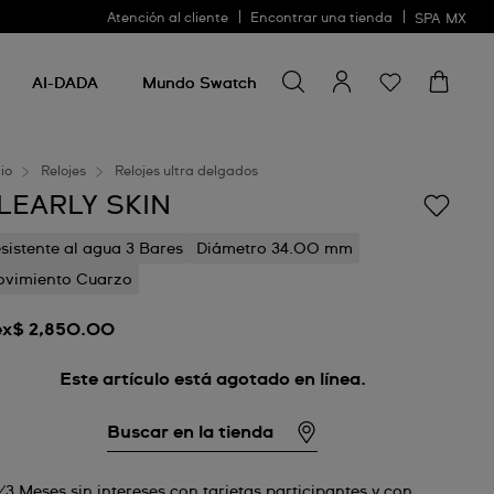
Atención al cliente
Encontrar una tienda
SPA
MX
Buscar algo
Buscar
algo
AI-DADA
Mundo Swatch
cio
Relojes
Relojes ultra delgados
LEARLY SKIN
sistente al agua 3 Bares
Diámetro 34.00 mm
vimiento Cuarzo
x$ 2,850.00
Este artículo está agotado en línea.
Buscar en la tienda
3 Meses sin intereses con tarjetas participantes y con