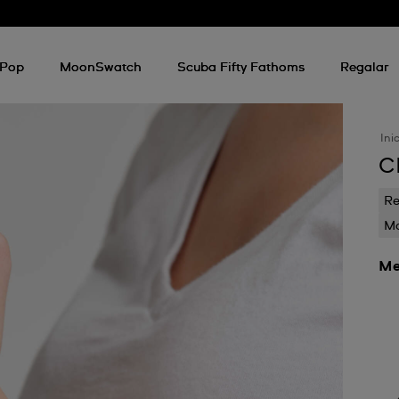
d
 Pop
MoonSwatch
Scuba Fifty Fathoms
Regalar
Ini
C
Re
Mo
Me