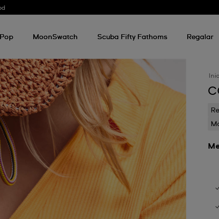
od
 Pop
MoonSwatch
Scuba Fifty Fathoms
Regalar
Ini
C
Re
Mo
Me