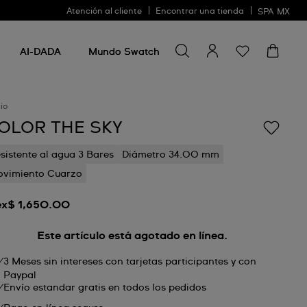
Atención al cliente
Encontrar una tienda
SPA
MX
Buscar algo
Buscar
algo
AI-DADA
Mundo Swatch
cio
OLOR THE SKY
sistente al agua 3 Bares
Diámetro 34.00 mm
vimiento Cuarzo
x$ 1,650.00
Este artículo está agotado en línea.
3 Meses sin intereses con tarjetas participantes y con
Paypal
Envío estandar gratis en todos los pedidos