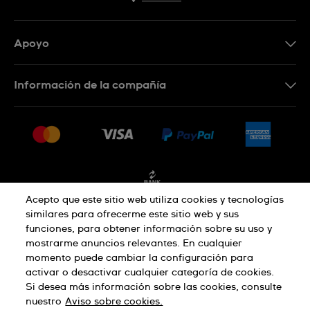
Apoyo
Contacto
Información de la compañía
Preguntas frecuentes
Press
Entregas y devoluciones
Empleo
Condiciones de venta
Sitemap
Facturación
Acepto que este sitio web utiliza cookies y tecnologías
similares para ofrecerme este sitio web y sus
funciones, para obtener información sobre su uso y
Política de privacidad
mostrarme anuncios relevantes. En cualquier
momento puede cambiar la configuración para
activar o desactivar cualquier categoría de cookies.
Aviso sobre cookies
Condiciones de uso
Si desea más información sobre las cookies, consulte
nuestro
Aviso sobre cookies.