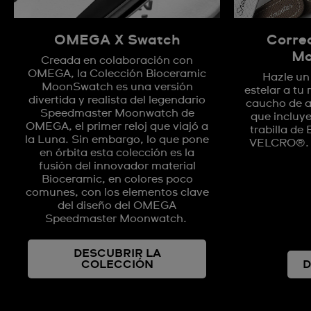
OMEGA X Swatch
Corre
Mo
Creada en colaboración con
OMEGA, la Colección Bioceramic
Hazle un
MoonSwatch es una versión
estelar a tu
divertida y realista del legendario
caucho de a
Speedmaster Moonwatch de
que incluye
OMEGA, el primer reloj que viajó a
trabilla de
la Luna. Sin embargo, lo que pone
VELCRO®. D
en órbita esta colección es la
fusión del innovador material
Bioceramic, en colores poco
comunes, con los elementos clave
del diseño del OMEGA
Speedmaster Moonwatch.
DESCUBRIR LA
COLECCIÓN
D