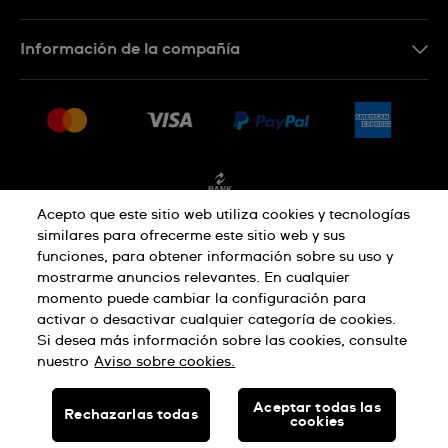
Contacto
Información de la compañía
Preguntas frecuentes
Press
Entregas y devoluciones
Empleo
Condiciones de venta
Sitemap
Facturación
Acepto que este sitio web utiliza cookies y tecnologías
similares para ofrecerme este sitio web y sus
funciones, para obtener información sobre su uso y
Política de privacidad
mostrarme anuncios relevantes. En cualquier
momento puede cambiar la configuración para
activar o desactivar cualquier categoría de cookies.
Aviso sobre cookies
Condiciones de uso
Si desea más información sobre las cookies, consulte
nuestro
Aviso sobre cookies.
HECHO EN SUIZA
Aceptar todas las
Rechazarlas todas
cookies
© SWATCH AG 2026, TODOS LOS DERECHOS RESERVADOS: