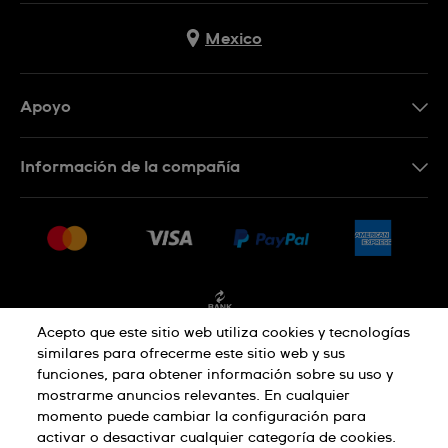
Mexico
Apoyo
Contacto
Información de la compañía
Preguntas frecuentes
Press
Entregas y devoluciones
Empleo
Condiciones de venta
Sitemap
Facturación
Acepto que este sitio web utiliza cookies y tecnologías
similares para ofrecerme este sitio web y sus
funciones, para obtener información sobre su uso y
Política de privacidad
mostrarme anuncios relevantes. En cualquier
momento puede cambiar la configuración para
activar o desactivar cualquier categoría de cookies.
Aviso sobre cookies
Condiciones de uso