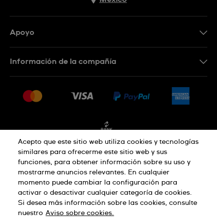
Apoyo
Contacto
Información de la compañía
Preguntas frecuentes
Press
Entregas y devoluciones
Empleo
Condiciones de venta
Sitemap
Facturación
Acepto que este sitio web utiliza cookies y tecnologías
similares para ofrecerme este sitio web y sus
funciones, para obtener información sobre su uso y
Política de privacidad
mostrarme anuncios relevantes. En cualquier
momento puede cambiar la configuración para
activar o desactivar cualquier categoría de cookies.
Aviso sobre cookies
Condiciones de uso
Si desea más información sobre las cookies, consulte
nuestro
Aviso sobre cookies.