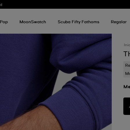
od
 Pop
MoonSwatch
Scuba Fifty Fathoms
Regalar
Ini
T
Re
Mo
Me