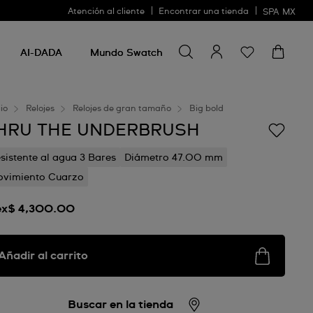
Atención al cliente
Encontrar una tienda
SPA
MX
Buscar algo
Buscar
algo
AI-DADA
Mundo Swatch
cio
Relojes
Relojes de gran tamaño
Big bold
HRU THE UNDERBRUSH
sistente al agua 3 Bares
Diámetro 47.00 mm
vimiento Cuarzo
x$ 4,300.00
Añadir al carrito
Buscar en la tienda