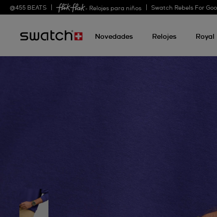
@
455
BEATS
Swatch Rebels For Go
- Relojes para niños
Novedades
Relojes
Royal