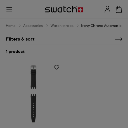
Irony
Chrono
Automatic
Home
Accessories
Watch straps
Irony Chrono Automatic
Filters & sort
1 product