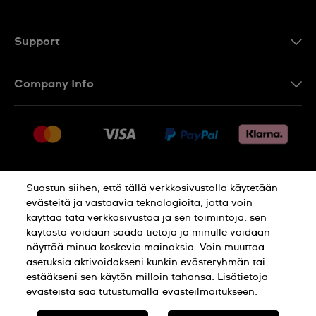
Support
Ota Yhteyttä
Company Info
UKK
Press
Toimitus
Jobs
Palautukset
Sitemap
Myyntiehdot
Suostun siihen, että tällä verkkosivustolla käytetään
Withdraw from contract
evästeitä ja vastaavia teknologioita, jotta voin
käyttää tätä verkkosivustoa ja sen toimintoja, sen
Privacy Policy
Cookie Notice
käytöstä voidaan saada tietoja ja minulle voidaan
näyttää minua koskevia mainoksia. Voin muuttaa
asetuksia aktivoidakseni kunkin evästeryhmän tai
Terms of use
estääkseni sen käytön milloin tahansa. Lisätietoja
evästeistä saa tutustumalla
evästeilmoitukseen.