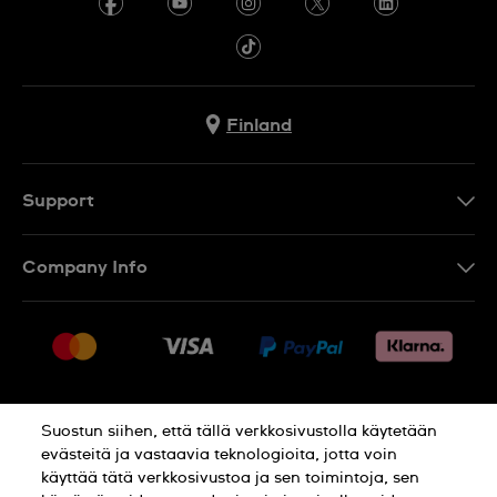
Finland
Support
Ota Yhteyttä
Company Info
UKK
Press
Toimitus
Jobs
Palautukset
Sitemap
Myyntiehdot
Suostun siihen, että tällä verkkosivustolla käytetään
Withdraw from contract
evästeitä ja vastaavia teknologioita, jotta voin
käyttää tätä verkkosivustoa ja sen toimintoja, sen