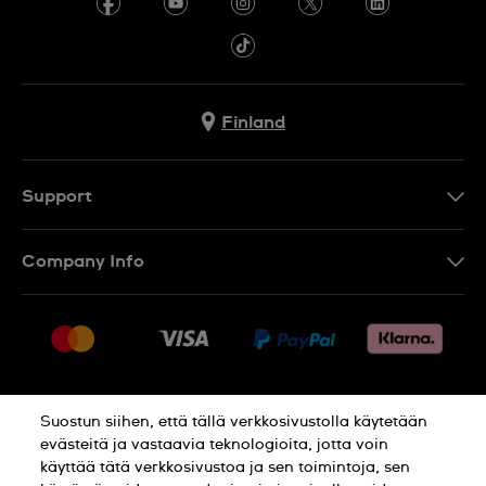
Finland
Support
Ota Yhteyttä
Company Info
UKK
Press
Toimitus
Jobs
Palautukset
Sitemap
Myyntiehdot
Suostun siihen, että tällä verkkosivustolla käytetään
Withdraw from contract
evästeitä ja vastaavia teknologioita, jotta voin
käyttää tätä verkkosivustoa ja sen toimintoja, sen