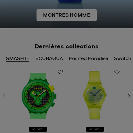
MONTRES HOMME
Dernières collections
SMASH IT
SCUBAQUA
Painted Paradise
Swatch 
NOUVEAU
NOUVEAU