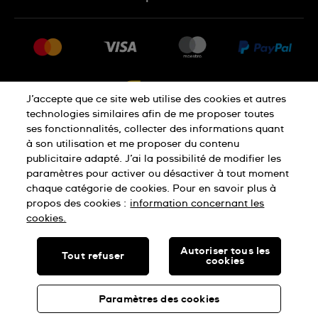
FAQ
Press
Livraison
Jobs
Retour
Sitemap
Conditions De Vente
J’accepte que ce site web utilise des cookies et autres
Droit de rétractation
technologies similaires afin de me proposer toutes
ses fonctionnalités, collecter des informations quant
à son utilisation et me proposer du contenu
Déclaration De Confidentialité
publicitaire adapté. J’ai la possibilité de modifier les
paramètres pour activer ou désactiver à tout moment
chaque catégorie de cookies. Pour en savoir plus à
Cookies
Conditions D'Utilisation
propos des cookies :
information concernant les
cookies.
SWISS MADE
Autoriser tous les
Tout refuser
cookies
© SWATCH LTD, 2026 TOUS DROITS RÉSERVÉS : MONTRES
SUISSES
Paramètres des cookies