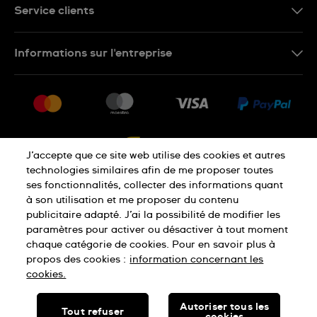
FR
Service clients
Nous Contacter
Informations sur l'entreprise
FAQ
Press
Livraison
Jobs
Retour
Sitemap
Conditions De Vente
J’accepte que ce site web utilise des cookies et autres
Droit de rétractation
technologies similaires afin de me proposer toutes
ses fonctionnalités, collecter des informations quant
à son utilisation et me proposer du contenu
Déclaration De Confidentialité
publicitaire adapté. J’ai la possibilité de modifier les
paramètres pour activer ou désactiver à tout moment
chaque catégorie de cookies. Pour en savoir plus à
Cookies
Conditions D'Utilisation
propos des cookies :
information concernant les
cookies.
SWISS MADE
Autoriser tous les
Tout refuser