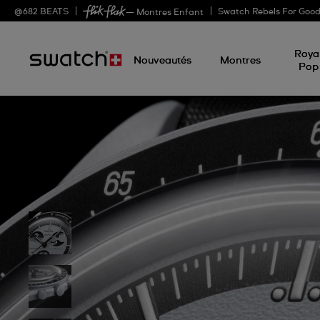
@
682
BEATS
Swatch Rebels For Goo
— Montres Enfant
Roya
Nouveautés
Montres
Pop