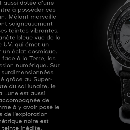
t aussi dotée d’une
ntre à posséder ces
n. Mêlant merveille
sont soigneusement
es teintes vibrantes,
anète bleue vue de la
e UV, qui émet un
r un éclat cosmique.
face à la Terre, les
ession numérique. Sur
es surdimensionnées
ité grâce au Super-
 du sol lunaire, le
a Lune est aussi
e, accompagnée de
mme à y avoir posé le
s de l'exploration
métrique noire est
 teinte inédite.