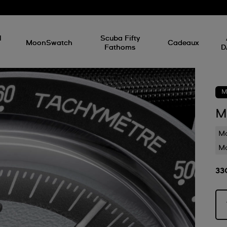
d
l
Scuba Fifty
MoonSwatch
Cadeaux
Fathoms
D
M
M
Ma
Mo
33