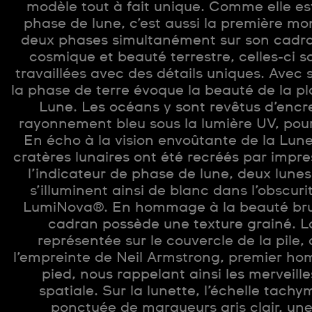
modèle tout à fait unique. Comme elle es
phase de lune, c’est aussi la première mo
deux phases simultanément sur son cadra
cosmique et beauté terrestre, celles-ci 
travaillées avec des détails uniques. Avec s
la phase de terre évoque la beauté de la pl
Lune. Les océans y sont revêtus d’encr
rayonnement bleu sous la lumière UV, pou
En écho à la vision envoûtante de la Lune 
cratères lunaires ont été recréés par impr
l’indicateur de phase de lune, deux lun
s’illuminent ainsi de blanc dans l’obscur
LumiNova®. En hommage à la beauté brute
cadran possède une texture grainé. L
représentée sur le couvercle de la pil
l’empreinte de Neil Armstrong, premier ho
pied, nous rappelant ainsi les merveille
spatiale. Sur la lunette, l’échelle tachy
ponctuée de marqueurs gris clair, une