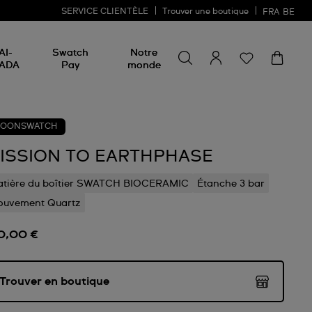
SERVICE CLIENTÈLE
Trouver une boutique
FRA
BE
Rechercher un produit
Rechercher
AI-
Swatch
Notre
un
ADA
Pay
monde
produit
OONSWATCH
ISSION TO EARTHPHASE
tière du boîtier SWATCH BIOCERAMIC
Étanche 3 bar
uvement Quartz
0,00 €
Trouver en boutique