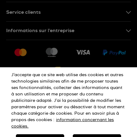
NL
FR
Service clients
Nous Contacter
Informations sur l'entreprise
FAQ
Press
Livraison
Jobs
Retour
Sitemap
Conditions De Vente
J’accepte que ce site web utilise des cookies et autres
Droit de rétractation
technologies similaires afin de me proposer toutes
ses fonctionnalités, collecter des informations quant
à son utilisation et me proposer du contenu
Déclaration De Confidentialité
publicitaire adapté. J’ai la possibilité de modifier les
paramètres pour activer ou désactiver à tout moment
chaque catégorie de cookies. Pour en savoir plus à
Cookies
Conditions D'Utilisation
propos des cookies :
information concernant les
cookies.
SWISS MADE