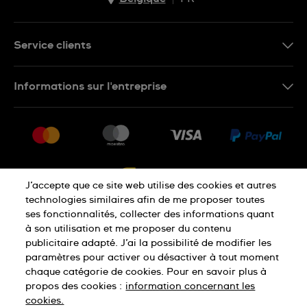
NL
FR
Service clients
Nous Contacter
Informations sur l'entreprise
FAQ
Press
Livraison
Jobs
Retour
Sitemap
Conditions De Vente
J’accepte que ce site web utilise des cookies et autres
Droit de rétractation
technologies similaires afin de me proposer toutes
ses fonctionnalités, collecter des informations quant
à son utilisation et me proposer du contenu
Déclaration De Confidentialité
publicitaire adapté. J’ai la possibilité de modifier les
paramètres pour activer ou désactiver à tout moment
chaque catégorie de cookies. Pour en savoir plus à
Cookies
Conditions D'Utilisation
propos des cookies :
information concernant les
cookies.