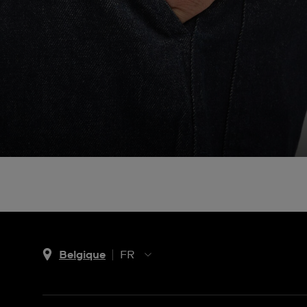
Belgique
FR
NL
FR