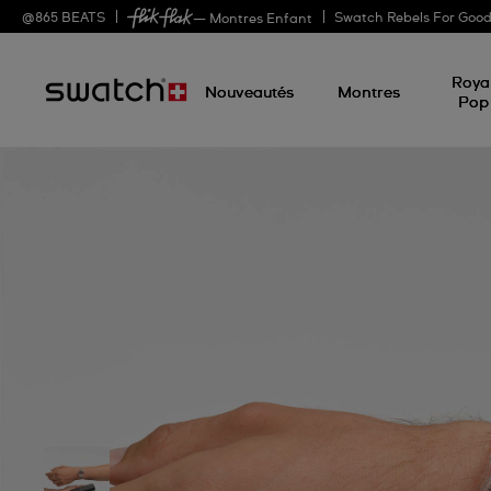
@
865
BEATS
Swatch Rebels For Goo
— Montres Enfant
Roya
Nouveautés
Montres
Pop