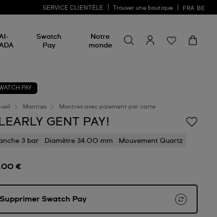
SERVICE CLIENTÈLE
Trouver une boutique
FRA
BE
Rechercher un produit
Rechercher
AI-
Swatch
Notre
un
ADA
Pay
monde
produit
WATCH PAY
ueil
Montres
Montres avec paiement par carte
LEARLY GENT PAY!
anche 3 bar
Diamètre 34.00 mm
Mouvement Quartz
,00 €
Supprimer Swatch Pay