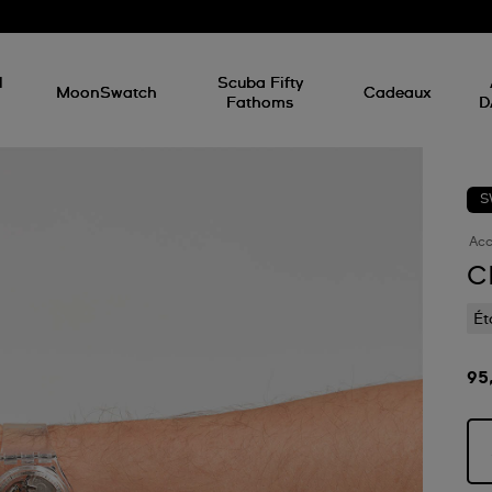
d
l
Scuba Fifty
MoonSwatch
Cadeaux
Fathoms
D
S
Acc
C
Ét
95