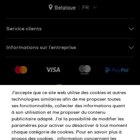
Belgique
FR
NL
FR
Service clients
Nous Contacter
Informations sur l'entreprise
FAQ
Press
Livraison
Jobs
Retour
Sitemap
Conditions De Vente
J’accepte que ce site web utilise des cookies et autres
Droit de rétractation
technologies similaires afin de me proposer toutes
ses fonctionnalités, collecter des informations quant
à son utilisation et me proposer du contenu
Déclaration De Confidentialité
publicitaire adapté. J’ai la possibilité de modifier les
paramètres pour activer ou désactiver à tout moment
chaque catégorie de cookies. Pour en savoir plus à
Cookies
Conditions D'Utilisation
propos des cookies :
information concernant les