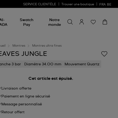
SERVICE CLIENTÈLE
Trouver une boutique
FRA
BE
Rechercher un produit
Rechercher
AI-
Swatch
Notre
un
ADA
Pay
monde
produit
ueil
Montres
Montres ultra fines
EAVES JUNGLE
anche 3 bar
Diamètre 34.00 mm
Mouvement Quartz
Cet article est épuisé.
Livraison offerte
Paiement en ligne sécurisé
Message personnalisé
Retour offert