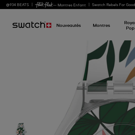
@
934
BEATS
Swatch Rebels For Goo
— Montres Enfant
Roya
Nouveautés
Montres
Pop