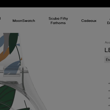
d
l
Scuba Fifty
MoonSwatch
Cadeaux
Fathoms
D
Acc
L
Ét