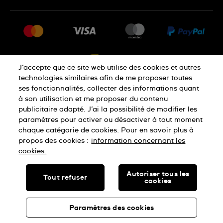
FAQ
Press
Livraison
Jobs
Retour
Sitemap
Conditions De Vente
J’accepte que ce site web utilise des cookies et autres
Droit de rétractation
technologies similaires afin de me proposer toutes
ses fonctionnalités, collecter des informations quant
à son utilisation et me proposer du contenu
Déclaration De Confidentialité
publicitaire adapté. J’ai la possibilité de modifier les
paramètres pour activer ou désactiver à tout moment
chaque catégorie de cookies. Pour en savoir plus à
Cookies
Conditions D'Utilisation
propos des cookies :
information concernant les
cookies.
SWISS MADE
Autoriser tous les
Tout refuser
cookies
© SWATCH LTD, 2026 TOUS DROITS RÉSERVÉS : MONTRES
SUISSES
Paramètres des cookies