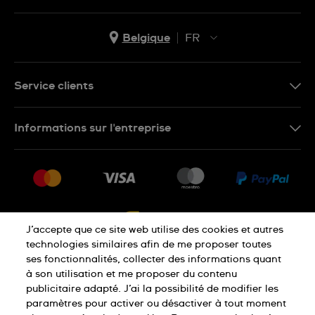
Belgique
FR
NL
FR
Service clients
Nous Contacter
Informations sur l'entreprise
FAQ
Press
Livraison
Jobs
Retour
Sitemap
Conditions De Vente
J’accepte que ce site web utilise des cookies et autres
Droit de rétractation
technologies similaires afin de me proposer toutes
ses fonctionnalités, collecter des informations quant
à son utilisation et me proposer du contenu
Déclaration De Confidentialité
publicitaire adapté. J’ai la possibilité de modifier les
paramètres pour activer ou désactiver à tout moment